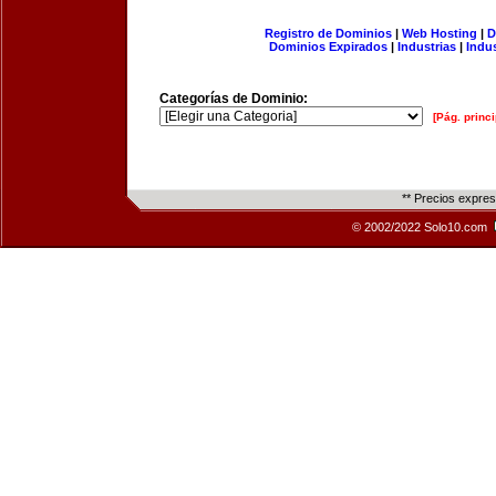
Registro de Dominios
|
Web Hosting
|
D
Dominios Expirados
|
Industrias
|
Indu
Categorías de Dominio:
[Pág. princi
** Precios expre
© 2002/2022 Solo10.com